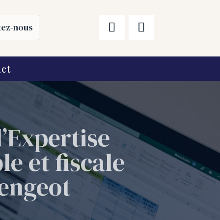
tez-nous
ct
’Expertise
e et fiscale
engeot