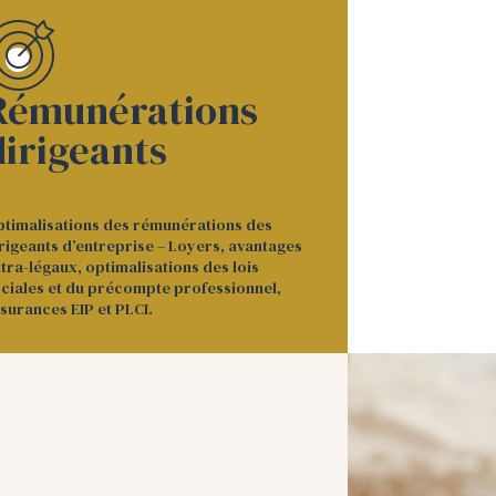
Rémunérations
dirigeants
timalisations des rémunérations des
rigeants d’entreprise – Loyers, avantages
tra-légaux, optimalisations des lois
ciales et du précompte professionnel,
surances EIP et PLCI.