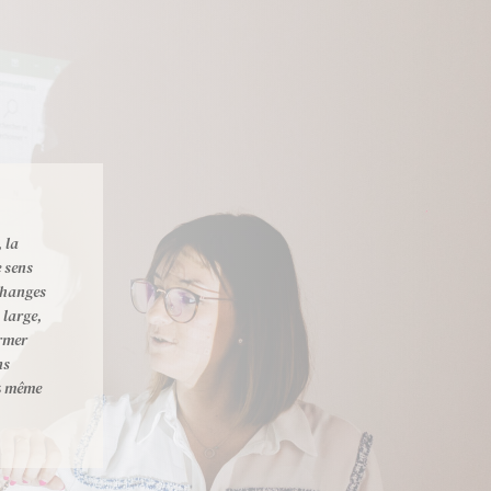
, la
e sens
changes
 large,
rmer
ns
z même