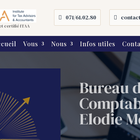
071/61.02.80
contac
t certifié ITAA
cueil
Vous
Nous
Infos utiles
Conta
Bureau d
Comptabl
Elodie M