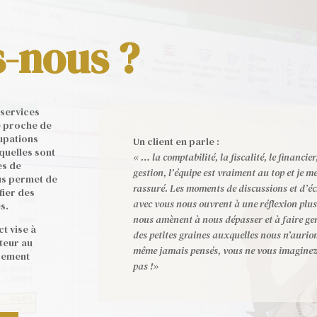
-nous ?
 services
re proche de
cupations
Un client en parle :
quelles sont
« … la comptabilité, la fiscalité, le financier
es de
gestion, l’équipe est vraiment au top et je m
us permet de
rassuré. Les moments de discussions et d’é
fier des
avec vous nous ouvrent à une réflexion plus
s.
nous amènent à nous dépasser et à faire ge
t vise à
des petites graines auxquelles nous n’aurio
teur au
même jamais pensés, vous ne vous imagine
ssement
pas !»