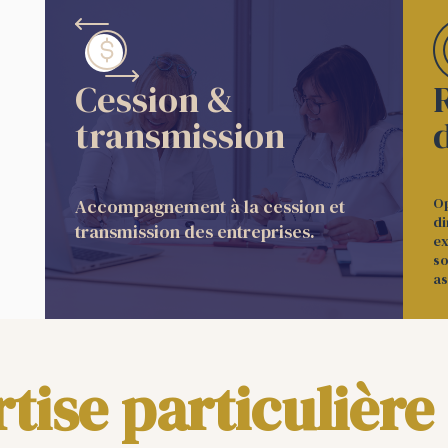
Cession &
transmission
Op
Accompagnement à la cession et
di
transmission des entreprises.
ex
so
as
tise particulière