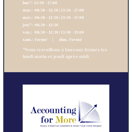
lun.*: 13:30 – 17:00
mar.: 08:30 – 12:30 | 13:30 – 17:00
mer.: 08:30 – 12:30 | 13:30 – 17:00
jeu.*: 08:30 – 12:30
ven.: 08:30 – 12:30 | 13:30 – 15:00
sam.: Fermé | dim.: Fermé
*Nous travaillons à bureaux fermés les
lundi matin et jeudi après-midi.